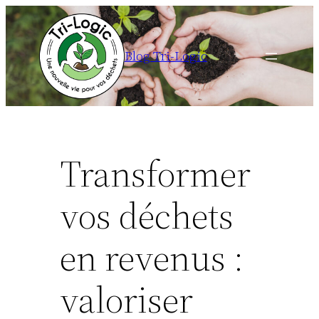
Panneau de gestion des cookies
Aller
au
Blog Tri-Logic
contenu
Transformer
vos déchets
en revenus :
valoriser