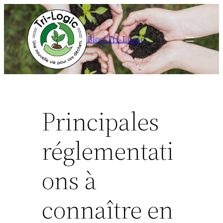
Panneau de gestion des cookies
Aller
au
Blog Tri-Logic
contenu
Principales
réglementati
ons à
connaître en